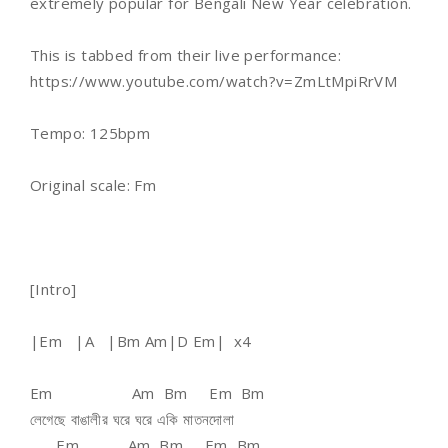
extremely popular for Bengali New Year celebration.
This is tabbed from their live performance:
https://www.youtube.com/watch?v=ZmLtMpiRrVM
Tempo: 125bpm
Original scale: Fm
[Intro]
|Em |A |Bm Am|D Em| x4
Em Am Bm Em Bm
লেগেছে বাঙালীর ঘরে ঘরে একি মাতনদোলা
Em Am Bm Em Bm