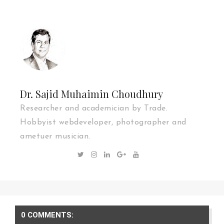
Dr. Sajid Muhaimin Choudhury
Researcher and academician by Trade.
Hobbyist webdeveloper, photographer and
ametuer musician.
0 COMMENTS: